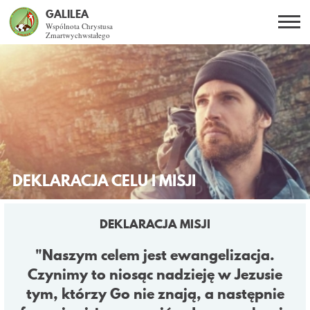
GALILEA
Wspólnota Chrystusa
Zmartwychwstałego
Szukaj
PL
EN
BG
CO DAJE ŻYCIE Z JEZUSEM?
SPOTKANIA OTWARTE
DLA KOGO?
DEKLARACJA CELU I MISJI
AKTUALNOŚCI
DEKLARACJA MISJI
WSPÓLNOTA
"Naszym celem jest ewangelizacja.
Czynimy to niosąc nadzieję w Jezusie
KURSY SNE
tym, którzy Go nie znają, a następnie