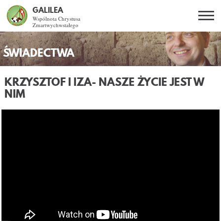
GALILEA
Wspólnota Chrystusa
Zmartwychwstałego
Szukaj
PL
EN
BG
ŚWIADECTWA
CO DAJE ŻYCIE Z JEZUSEM?
KRZYSZTOF I IZA
- NASZE ŻYCIE JEST W
NIM
SPOTKANIA OTWARTE
DLA KOGO?
AKTUALNOŚCI
WSPÓLNOTA
KURSY SNE