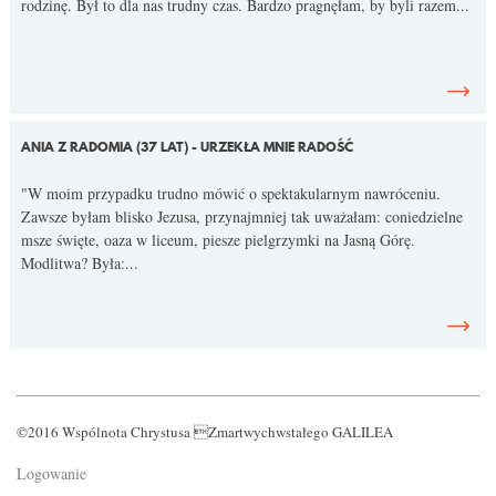
rodzinę. Był to dla nas trudny czas. Bardzo pragnęłam, by byli razem...
ANIA Z RADOMIA (37 LAT) - URZEKŁA MNIE RADOŚĆ
"W moim przypadku trudno mówić o spektakularnym nawróceniu.
Zawsze byłam blisko Jezusa, przynajmniej tak uważałam: coniedzielne
msze święte, oaza w liceum, piesze pielgrzymki na Jasną Górę.
Modlitwa? Była:...
©2016 Wspólnota Chrystusa Zmartwychwstałego GALILEA
Logowanie