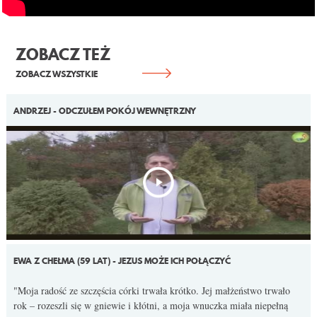
KONTAKT
ZOBACZ TEŻ
ZOBACZ WSZYSTKIE
ANDRZEJ - ODCZUŁEM POKÓJ WEWNĘTRZNY
EWA Z CHEŁMA (59 LAT) - JEZUS MOŻE ICH POŁĄCZYĆ
"Moja radość ze szczęścia córki trwała krótko. Jej małżeństwo trwało
rok – rozeszli się w gniewie i kłótni, a moja wnuczka miała niepełną