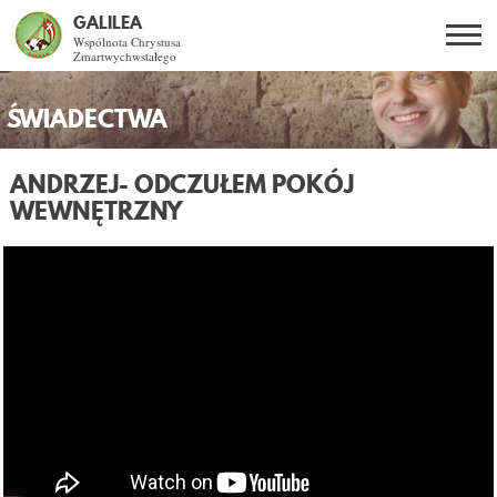
GALILEA
Wspólnota Chrystusa
Zmartwychwstałego
Szukaj
PL
EN
BG
ŚWIADECTWA
CO DAJE ŻYCIE Z JEZUSEM?
ANDRZEJ
- ODCZUŁEM POKÓJ
WEWNĘTRZNY
SPOTKANIA OTWARTE
DLA KOGO?
AKTUALNOŚCI
WSPÓLNOTA
KURSY SNE