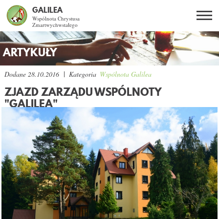
GALILEA
Wspólnota Chrystusa
Zmartwychwstałego
Szukaj
PL
EN
BG
ARTYKUŁY
CO DAJE ŻYCIE Z JEZUSEM?
Dodane
28.10.2016
Kategoria
Wspólnota Galilea
ZJAZD ZARZĄDU WSPÓLNOTY
SPOTKANIA OTWARTE
"GALILEA"
DLA KOGO?
AKTUALNOŚCI
WSPÓLNOTA
KURSY SNE