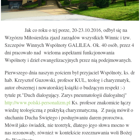
KONTAKT
Jak co roku o tej porze, 20-23.10.2016, odbył się na
Wzgórzu Miłosierdzia zjazd zarządów wszystkich Winnic i tzw.
Szczepów Winnych Wspólnoty GALILEA. Ok. 40 osób, przez 4
dni pracowało nad wieloma aspektami funkcjonowania
Wspólnoty i dzieł ewangelizacyjnych przez nią podejmowanych.
Pierwszego dnia naszym gościem był przyjaciel Wspólnoty, ks. dr
hab. Krzysztof Guzowski, profesor KUL, teolog i charyzmatyk,
autor obszernej i nowatorskiej książki o budzącym respekt :-)
tytule pt."Duch dialogujący. Zarys pneumatologii dialogalnej"
http://www.polski-personalizm.pl
Ks. profesor znakomicie łączy
wiedzę teologiczną z praktyką charyzmatyczną. Z pasją mówił o
słuchaniu Ducha Świętego i posługiwaniu darem proroctwa.
Mówił jako świadek, nie teoretyk, dlatego jego słowa mocno w
nas rezonowały, również w kontekście rozeznawania woli Bożej
dla Wspólnoty.