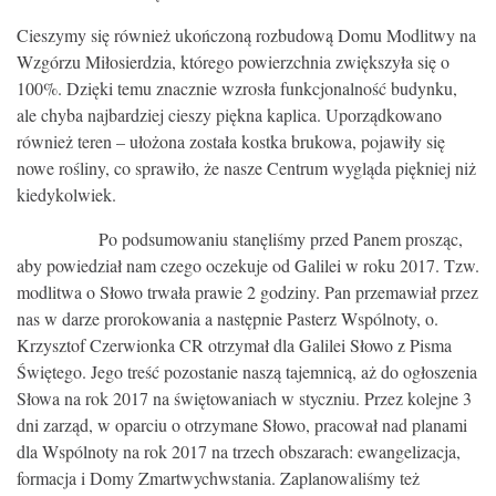
Cieszymy się również ukończoną rozbudową Domu Modlitwy na
Wzgórzu Miłosierdzia, którego powierzchnia zwiększyła się o
100%. Dzięki temu znacznie wzrosła funkcjonalność budynku,
ale chyba najbardziej cieszy piękna kaplica. Uporządkowano
również teren – ułożona została kostka brukowa, pojawiły się
nowe rośliny, co sprawiło, że nasze Centrum wygląda piękniej niż
kiedykolwiek.
Po podsumowaniu stanęliśmy przed Panem prosząc,
aby powiedział nam czego oczekuje od Galilei w roku 2017. Tzw.
modlitwa o Słowo trwała prawie 2 godziny. Pan przemawiał przez
nas w darze prorokowania a następnie Pasterz Wspólnoty, o.
Krzysztof Czerwionka CR otrzymał dla Galilei Słowo z Pisma
Świętego. Jego treść pozostanie naszą tajemnicą, aż do ogłoszenia
Słowa na rok 2017 na świętowaniach w styczniu. Przez kolejne 3
dni zarząd, w oparciu o otrzymane Słowo, pracował nad planami
dla Wspólnoty na rok 2017 na trzech obszarach: ewangelizacja,
formacja i Domy Zmartwychwstania. Zaplanowaliśmy też