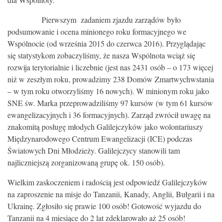
Pierwszym zadaniem zjazdu zarządów było
podsumowanie i ocena minionego roku formacyjnego we
Wspólnocie (od września 2015 do czerwca 2016). Przyglądając
się statystykom zobaczyliśmy, że nasza Wspólnota wciąż się
rozwija terytorialnie i liczebnie (jest nas 2431 osób – o 173 więcej
niż w zeszłym roku, prowadzimy 238 Domów Zmartwychwstania
– w tym roku otworzyliśmy 16 nowych). W minionym roku jako
SNE św. Marka przeprowadziliśmy 97 kursów (w tym 61 kursów
ewangelizacyjnych i 36 formacyjnych). Zarząd zwrócił uwagę na
znakomitą posługę młodych Galilejczyków jako wolontariuszy
Międzynarodowego Centrum Ewangelizacji (ICE) podczas
Światowych Dni Młodzieży. Galilejczycy stanowili tam
najliczniejszą zorganizowaną grupę ok. 150 osób).
Wielkim zaskoczeniem i radością jest odpowiedź Galilejczyków
na zaproszenie na misje do Tanzanii, Kanady, Anglii, Bułgarii i na
Ukrainę. Zgłosiło się prawie 100 osób! Gotowość wyjazdu do
Tanzanii na 4 miesiące do 2 lat zdeklarowało aż 25 osób!