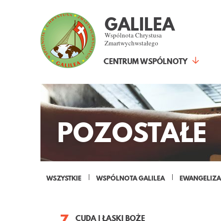
GALILEA
Wspólnota Chrystusa
Zmartwychwstałego
CENTRUM WSPÓLNOTY
POZOSTAŁE
WSZYSTKIE
WSPÓLNOTA GALILEA
EWANGELIZA
7
CUDA I ŁASKI BOŻE