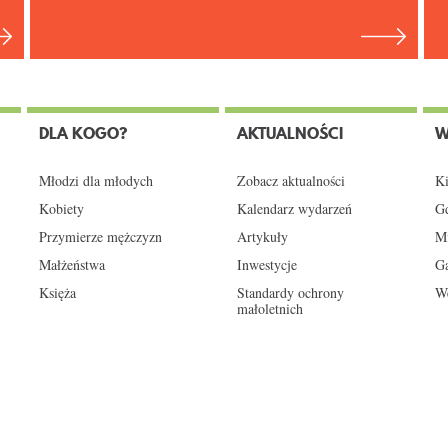
DLA KOGO?
AKTUALNOŚCI
W
Młodzi dla młodych
Zobacz aktualności
Ki
Kobiety
Kalendarz wydarzeń
Gd
Przymierze mężczyzn
Artykuły
Mi
Małżeństwa
Inwestycje
Ga
Księża
Standardy ochrony
We
małoletnich