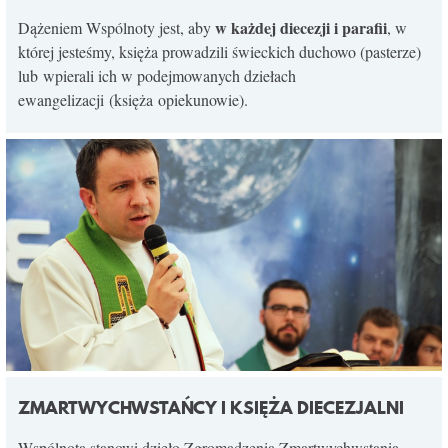
KONTAKT
w każdej diecezji i parafii
Dążeniem Wspólnoty jest, aby
, w
której jesteśmy, księża prowadzili świeckich duchowo (pasterze)
lub wpierali ich w podejmowanych dziełach
ewangelizacji (księża opiekunowie).
ZMARTWYCHWSTAŃCY I KSIĘŻA DIECEZJALNI
Wspólnota stanowi dzieło Zgromadzenia Zmartwychwstania