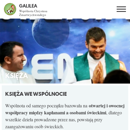
GALILEA
Wspólnota Chrystusa
Zmartwychwstałego
Szukaj
PL
EN
BG
CO DAJE ŻYCIE Z JEZUSEM?
SPOTKANIA OTWARTE
DLA KOGO?
KSIĘŻA
AKTUALNOŚCI
KSIĘŻA WE WSPÓLNOCIE
WSPÓLNOTA
otwartej i owocnej
Wspólnota od samego początku bazowała na
współpracy między kapłanami a osobami świeckimi
, dlatego
wszelkie dzieła prowadzone przez nas, powstają przy
KURSY SNE
zaangażowaniu osób świeckich.