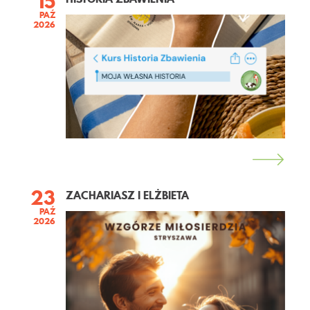
15
PAŹ
2026
23
ZACHARIASZ I ELŻBIETA
PAŹ
2026