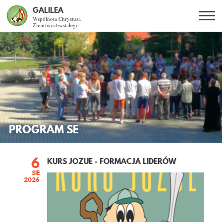
GALILEA
Wspólnota Chrystusa
Zmartwychwstałego
Szukaj
PL
EN
BG
CO DAJE ŻYCIE Z JEZUSEM?
SPOTKANIA OTWARTE
DLA KOGO?
PROGRAM SE
AKTUALNOŚCI
6
KURS JOZUE - FORMACJA LIDERÓW
SIE
WSPÓLNOTA
2026
KURSY SNE