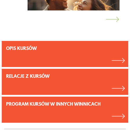
OPIS KURSÓW
RELACJE Z KURSÓW
PROGRAM KURSÓW W INNYCH WINNICACH