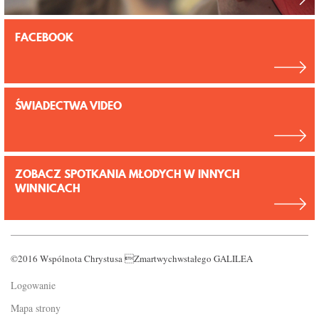
FACEBOOK
ŚWIADECTWA VIDEO
ZOBACZ SPOTKANIA MŁODYCH W INNYCH
WINNICACH
©2016 Wspólnota Chrystusa Zmartwychwstałego GALILEA
Logowanie
Mapa strony