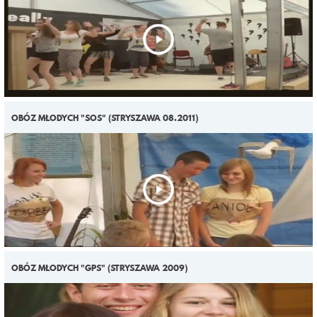
OBÓZ MŁODYCH "SOS" (STRYSZAWA 08.2011)
OBÓZ MŁODYCH "GPS" (STRYSZAWA 2009)