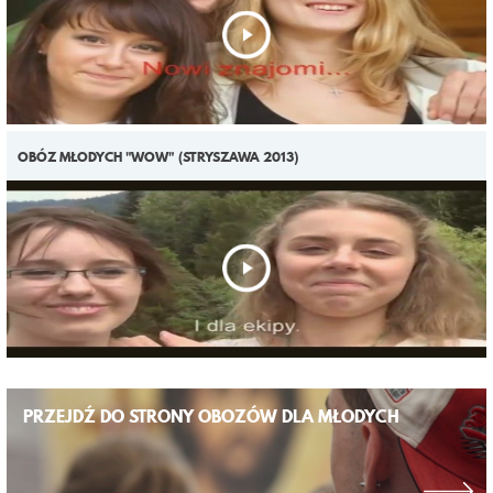
OBÓZ MŁODYCH "WOW" (STRYSZAWA 2013)
PRZEJDŹ DO STRONY OBOZÓW DLA MŁODYCH