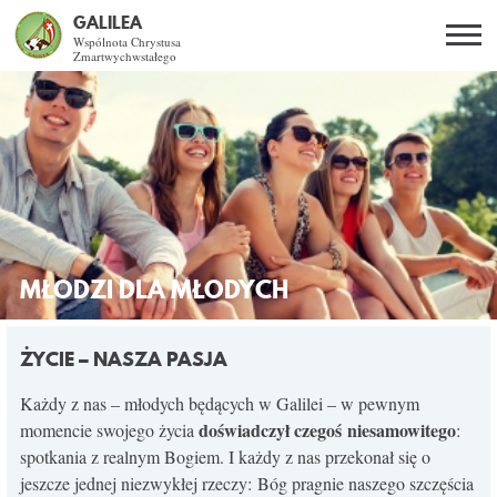
GALILEA
Wspólnota Chrystusa
Zmartwychwstałego
Szukaj
PL
EN
BG
CO DAJE ŻYCIE Z JEZUSEM?
SPOTKANIA OTWARTE
DLA KOGO?
MŁODZI DLA MŁODYCH
AKTUALNOŚCI
ŻYCIE – NASZA PASJA
WSPÓLNOTA
Każdy z nas – młodych będących w Galilei – w pewnym
doświadczył czegoś niesamowitego
momencie swojego życia
:
spotkania z realnym Bogiem. I każdy z nas przekonał się o
KURSY SNE
jeszcze jednej niezwykłej rzeczy: Bóg pragnie naszego szczęścia