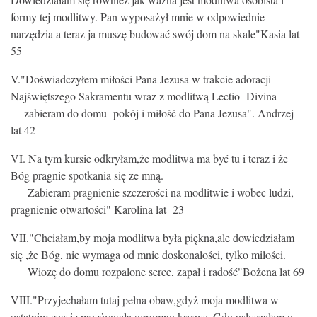
formy tej modlitwy. Pan wyposażył mnie w odpowiednie
narzędzia a teraz ja muszę budować swój dom na skale"Kasia lat
55
V."Doświadczyłem miłości Pana Jezusa w trakcie adoracji
Najświętszego Sakramentu wraz z modlitwą Lectio Divina
zabieram do domu pokój i miłość do Pana Jezusa". Andrzej
lat 42
VI. Na tym kursie odkryłam,że modlitwa ma być tu i teraz i że
Bóg pragnie spotkania się ze mną.
Zabieram pragnienie szczerości na modlitwie i wobec ludzi,
pragnienie otwartości" Karolina lat 23
VII."Chciałam,by moja modlitwa była piękna,ale dowiedziałam
się ,że Bóg, nie wymaga od mnie doskonałości, tylko miłości.
Wiozę do domu rozpalone serce, zapał i radość"Bożena lat 69
VIII."Przyjechałam tutaj pełna obaw,gdyż moja modlitwa w
ostatnim czasie przeżywała ogromny kryzys .Gdy usłyszałam o