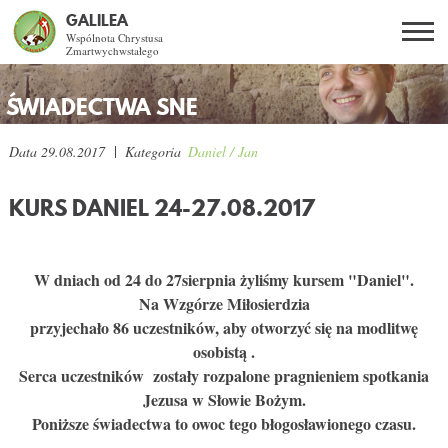
GALILEA
Wspólnota Chrystusa
Zmartwychwstałego
Szukaj
PL
EN
BG
ŚWIADECTWA SNE
CO DAJE ŻYCIE Z JEZUSEM?
Data
29.08.2017
Kategoria
Daniel / Jan
SPOTKANIA OTWARTE
KURS DANIEL 24-27.08.2017
DLA KOGO?
W dniach od 24 do 27sierpnia żyliśmy kursem "Daniel".
Na Wzgórze Miłosierdzia
AKTUALNOŚCI
przyjechało 86 uczestników, aby otworzyć się na modlitwę
osobistą .
WSPÓLNOTA
Serca uczestników zostały rozpalone pragnieniem spotkania
Jezusa w Słowie Bożym.
KURSY SNE
Poniższe świadectwa to owoc tego błogosławionego czasu.