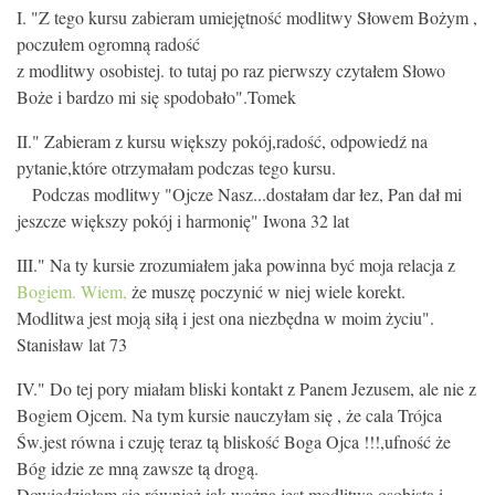
I. "Z tego kursu zabieram umiejętność modlitwy Słowem Bożym ,
KONTAKT
poczułem ogromną radość
z modlitwy osobistej. to tutaj po raz pierwszy czytałem Słowo
Boże i bardzo mi się spodobało".Tomek
II." Zabieram z kursu większy pokój,radość, odpowiedź na
pytanie,które otrzymałam podczas tego kursu.
Podczas modlitwy "Ojcze Nasz...dostałam dar łez, Pan dał mi
jeszcze większy pokój i harmonię" Iwona 32 lat
III." Na ty kursie zrozumiałem jaka powinna być moja relacja z
Bogiem. Wiem,
że muszę poczynić w niej wiele korekt.
Modlitwa jest moją siłą i jest ona niezbędna w moim życiu".
Stanisław lat 73
IV." Do tej pory miałam bliski kontakt z Panem Jezusem, ale nie z
Bogiem Ojcem. Na tym kursie nauczyłam się , że cala Trójca
Św.jest równa i czuję teraz tą bliskość Boga Ojca !!!,ufność że
Bóg idzie ze mną zawsze tą drogą.
Dowiedziałam się również jak ważna jest modlitwa osobista i