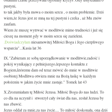
pustyni,
to tak jakby była mowa o moim sercu , o moim problemie. Dziś
wiem,że Jezus jest ze mną na tej pustyni i czeka , aż Mu znów
zaufam.
Wiem że muszę wytrwać w modlitwie mimo trudności i już się
cieszę na moment gdy w moim sercu się zazieleni.
.Doświadczyłam
niesamowitej Miłości Boga i Jego cierpliwego
wsparcia"...Kasia lat 36
IX."Zabieram ze sobą uporządkowanie w modlitwie,radość i
pokój wynikający z pełniejszego,lepszego kontaktu z
Bogiem,któremu dam od teraz mówić do mnie w modlitwie
osobistej Modlitwa otwiera mnie na Bożą łaskę w każdym
położeniu w jakim życie mnie zastaje." Tomek lat 43
X.Zrozumiałam tę Miłość Jezusa. Miłość Boga do nas ludzi. To
co dla na uczynił i stworzył cały świat dla nas, zesłał Jezusa by
nas zbawić.
Jezus oddał za mnie,za nas życie.... To miłość doskonała, ona dziś