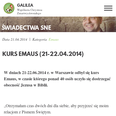
GALILEA
Wspólnota Chrystusa
Zmartwychwstałego
Szukaj
PL
EN
BG
ŚWIADECTWA SNE
CO DAJE ŻYCIE Z JEZUSEM?
Data
21.04.2014
Kategoria
Emaus
SPOTKANIA OTWARTE
KURS EMAUS (21-22.04.2014)
DLA KOGO?
W dniach 21-22.06.2014 r. w Warszawie odbył się kurs
Emaus, w czasie którego ponad 40 osób uczyło się dostrzegać
AKTUALNOŚCI
obecność Jezusa w Biblii.
WSPÓLNOTA
„Otrzymałam czas dwóch dni dla siebie, aby przyjrzeć się moim
KURSY SNE
relacjom z Pismem Świętym.