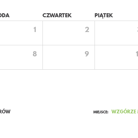
ODA
CZWARTEK
PIĄTEK
1
2
8
9
ERÓW
WZGÓRZE M
MIEJSCE: