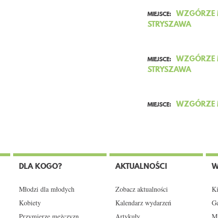
WZGÓRZE M
MIEJSCE:
STRYSZAWA
WZGÓRZE M
MIEJSCE:
STRYSZAWA
WZGÓRZE M
MIEJSCE:
DLA KOGO?
AKTUALNOŚCI
W
Młodzi dla młodych
Zobacz aktualności
Ki
Kobiety
Kalendarz wydarzeń
Gd
Przymierze mężczyzn
Artykuły
Mi