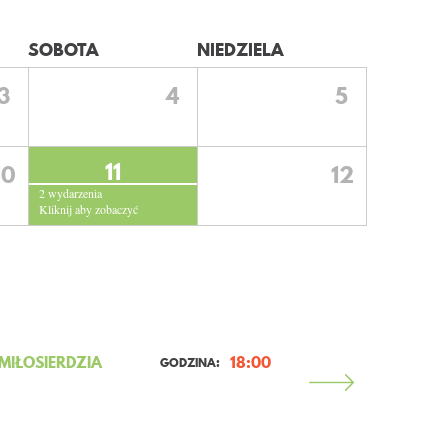
SOBOTA
NIEDZIELA
3
4
5
11
10
12
2 wydarzenia
Kliknij aby zobaczyć
IŁOSIERDZIA
18:00
GODZINA: