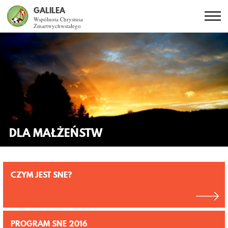
GALILEA
Wspólnota Chrystusa
Zmartwychwstałego
Szukaj
PL
EN
BG
CO DAJE ŻYCIE Z JEZUSEM?
SPOTKANIA OTWARTE
DLA KOGO?
DLA MAŁŻEŃSTW
AKTUALNOŚCI
CZYM JEST SNE?
WSPÓLNOTA
KURSY SNE
PROGRAM SNE 2016